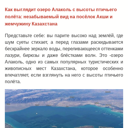
Как выглядит озеро Алаколь с высоты птичьего
полёта: незабываемый вид на посёлок Акши и
жемчужину Казахстана
Представьте себе: вы парите высоко над землёй, где
шум суеты стихает, а перед глазами раскидывается
бескрайнее зеркало воды, переливающееся оттенками
лазури, бирюзы и даже блёстками волн. Это -озеро
Алаколь, одно из самых популярных туристических и
живописных мест Казахстана, которое особенно
впечатляет, если взглянуть на него с высоты птичьего
полёта.